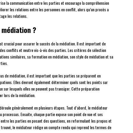
ise la communication entre les parties et encourage la compréhension
orer les relations entre les personnes en conflit, alors qu’un procès a
tage les relations.
 médiation ?
t crucial pour assurer le succès de la médiation. Il est important de
es conflits et neutre vis-à-vis des parties. Les critères de sélection
ations similaires, sa formation en médiation, son style de médiation et sa
rties.
s de médiation, il est important que les parties se préparent en
cupations. Elles devront également déterminer quels sont les points sur
ux sur lesquels elles ne peuvent pas transiger. Cette préparation
r lors de la médiation.
éroule généralement en plusieurs étapes. Tout d’abord, le médiateur
du processus. Ensuite, chaque partie expose son point de vue et ses
 entre les parties en posant des questions, en reformulant les propos et
d trouvé, le médiateur rédige un compte rendu qui reprend les termes de