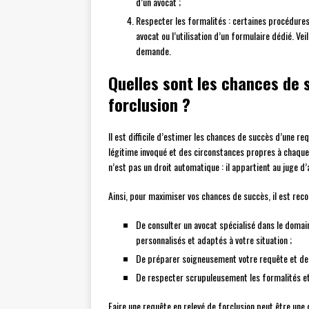
d’un avocat ;
Respecter les formalités : certaines procédure
avocat ou l’utilisation d’un formulaire dédié. Ve
demande.
Quelles sont les chances de 
forclusion ?
Il est difficile d’estimer les chances de succès d’une 
légitime invoqué et des circonstances propres à chaque a
n’est pas un droit automatique : il appartient au juge d’
Ainsi, pour maximiser vos chances de succès, il est re
De consulter un avocat spécialisé dans le domain
personnalisés et adaptés à votre situation ;
De préparer soigneusement votre requête et de 
De respecter scrupuleusement les formalités et
Faire une requête en relevé de forclusion peut être un