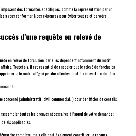
s imposent des formalités spécifiques, comme la représentation par un
illez à vous conformer à ces exigences pour éviter tout rejet de votre
succès d’une requête en relevé de
requête en relevé de forclusion, car elles dépendent notamment du motif
ffaire. Toutefois, il est essentiel de rappeler que le relevé de forclusion
apprécier si le motif allégué justifie effectivement la réouverture du délai.
commandé :
e concerné (administratif, civil, commercial…) pour bénéficier de conseils
rassembler toutes les preuves nécessaires à l’appui de votre demande ;
 délais applicables.
e démarche complexe, mais elle peut également constituer un recours