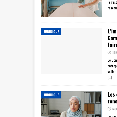
la ges
réseaux
L’im
JURIDIQUE
Comi
fair
sep
Le Com
entrep
veille
[…]
Les 
JURIDIQUE
reno
sep
Le pas