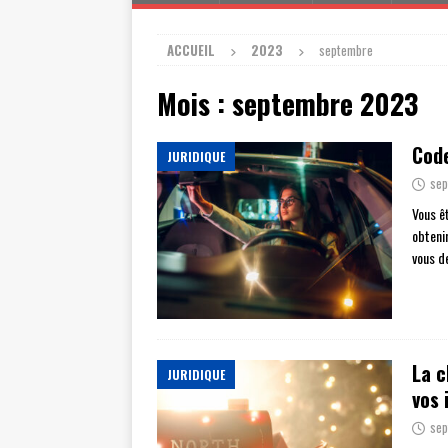
ACCUEIL
2023
septembre
Mois :
septembre 2023
Code
JURIDIQUE
sep
Vous ê
obteni
vous d
La c
JURIDIQUE
vos 
sep