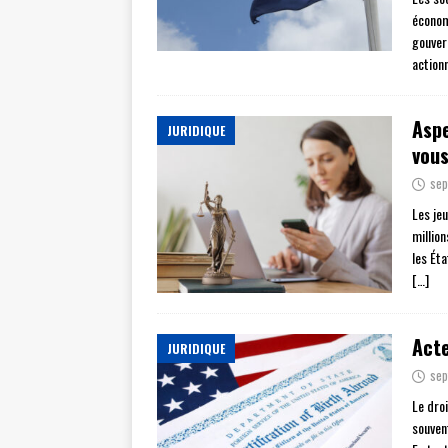
économ
gouver
action
Aspe
JURIDIQUE
vous
sep
Les je
millio
les Ét
[…]
Acte
JURIDIQUE
sep
Le dro
souven