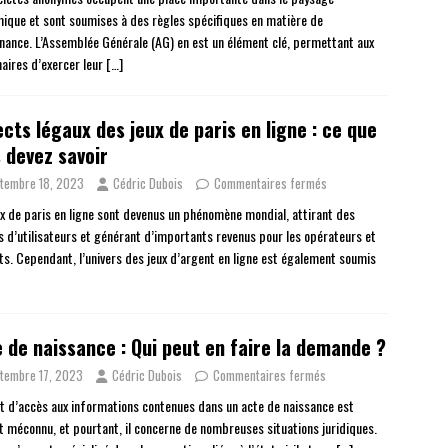
ique et sont soumises à des règles spécifiques en matière de
nance. L’Assemblée Générale (AG) en est un élément clé, permettant aux
naires d’exercer leur
[…]
cts légaux des jeux de paris en ligne : ce que
 devez savoir
tembre 18, 2023
Cédric Dubois
Commentaires fermés
ux de paris en ligne sont devenus un phénomène mondial, attirant des
ns d’utilisateurs et générant d’importants revenus pour les opérateurs et
ats. Cependant, l’univers des jeux d’argent en ligne est également soumis
 de naissance : Qui peut en faire la demande ?
tembre 17, 2023
Cédric Dubois
Commentaires fermés
it d’accès aux informations contenues dans un acte de naissance est
t méconnu, et pourtant, il concerne de nombreuses situations juridiques.