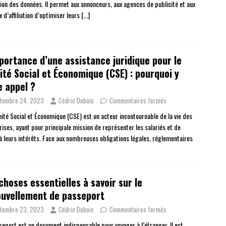
tion des données. Il permet aux annonceurs, aux agences de publicité et aux
 d’affiliation d’optimiser leurs
[…]
portance d’une assistance juridique pour le
té Social et Économique (CSE) : pourquoi y
e appel ?
tembre 24, 2023
Cédric Dubois
Commentaires fermés
ité Social et Économique (CSE) est un acteur incontournable de la vie des
rises, ayant pour principale mission de représenter les salariés et de
r à leurs intérêts. Face aux nombreuses obligations légales, réglementaires
choses essentielles à savoir sur le
uvellement de passeport
tembre 23, 2023
Cédric Dubois
Commentaires fermés
seport est un document indispensable pour voyager à l’étranger. Il est