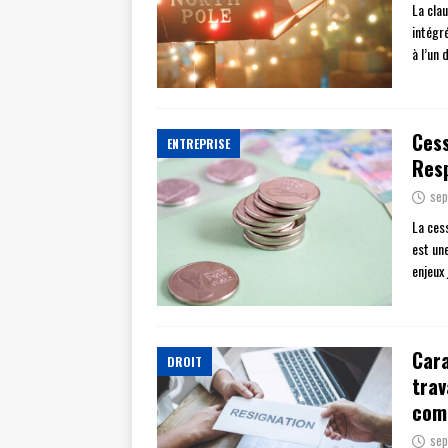
La cla
intégr
à l’un 
Cess
ENTREPRISE
Resp
sep
La ces
est un
enjeux 
Cara
DROIT
trav
com
sep