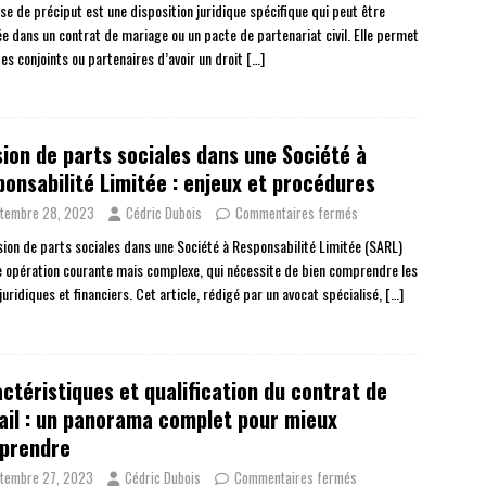
use de préciput est une disposition juridique spécifique qui peut être
ée dans un contrat de mariage ou un pacte de partenariat civil. Elle permet
des conjoints ou partenaires d’avoir un droit
[…]
ion de parts sociales dans une Société à
onsabilité Limitée : enjeux et procédures
tembre 28, 2023
Cédric Dubois
Commentaires fermés
sion de parts sociales dans une Société à Responsabilité Limitée (SARL)
e opération courante mais complexe, qui nécessite de bien comprendre les
juridiques et financiers. Cet article, rédigé par un avocat spécialisé,
[…]
ctéristiques et qualification du contrat de
ail : un panorama complet pour mieux
prendre
tembre 27, 2023
Cédric Dubois
Commentaires fermés