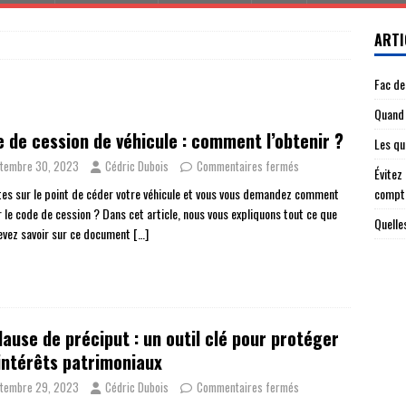
ARTI
Fac de
Quand 
 de cession de véhicule : comment l’obtenir ?
Les qu
tembre 30, 2023
Cédric Dubois
Commentaires fermés
Évitez
tes sur le point de céder votre véhicule et vous vous demandez comment
compt
r le code de cession ? Dans cet article, nous vous expliquons tout ce que
Quelle
evez savoir sur ce document
[…]
lause de préciput : un outil clé pour protéger
intérêts patrimoniaux
tembre 29, 2023
Cédric Dubois
Commentaires fermés