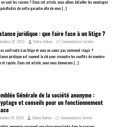
 en sont les raisons ? Dans cet article, nous allons détailler les avantages
spécificités de cette garantie afin de vous
[…]
stance juridique : que faire face à un litige ?
tembre 20, 2023
Cédric Dubois
Commentaires fermés
tes confronté à un litige et vous ne savez pas comment réagir ?
tance juridique est souvent la clé pour résoudre les conflits de manière
ce et rapide. Dans cet article, nous vous donnerons
[…]
mblée Générale de la société anonyme :
yptage et conseils pour un fonctionnement
cace
tembre 19, 2023
Cédric Dubois
Commentaires fermés
ciétés anonymes occupent une place importante dans le paysage