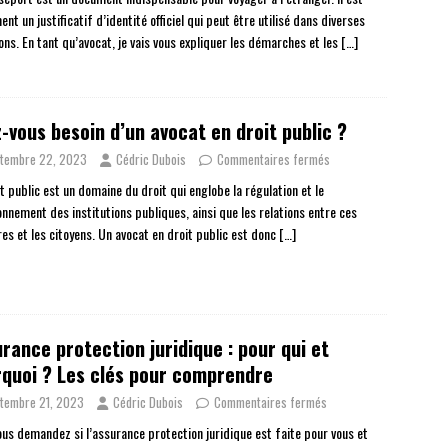
nt un justificatif d’identité officiel qui peut être utilisé dans diverses
ons. En tant qu’avocat, je vais vous expliquer les démarches et les
[…]
-vous besoin d’un avocat en droit public ?
tembre 22, 2023
Cédric Dubois
Commentaires fermés
t public est un domaine du droit qui englobe la régulation et le
onnement des institutions publiques, ainsi que les relations entre ces
res et les citoyens. Un avocat en droit public est donc
[…]
rance protection juridique : pour qui et
quoi ? Les clés pour comprendre
tembre 21, 2023
Cédric Dubois
Commentaires fermés
ous demandez si l’assurance protection juridique est faite pour vous et