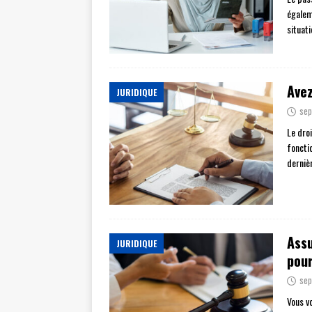
égaleme
situati
Avez
JURIDIQUE
sep
Le droi
foncti
derniè
Assu
JURIDIQUE
pour
sep
Vous v