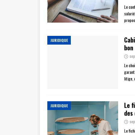
Le cont
salarié
propos
Cabi
JURIDIQUE
bon
sep
Le choi
garant
litige,
Le f
JURIDIQUE
des 
sep
Le fich