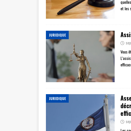
quelles
et les 
Assi
JURIDIQUE
sep
Vous ê
L’assis
effica
Asse
JURIDIQUE
décr
effi
sep
Les so