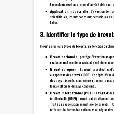
technologie existante, mais d’un véritable saut 
Application industrielle :
L’invention doit p
scientifiques, les méthodes mathématiques ou l
telles.
3. Identifier le type de breve
Il existe plusieurs types de brevets, en fonction du cham
Brevet national :
Il protège l’invention uniq
règles en matière de brevets et il est donc néces
Brevet européen :
Il permet la protection d
européenne des brevets (OEB). Le dépôt d’une 
des pays désignés, sous réserve que certaines c
langue officielle du pays concerné).
Brevet international (PCT) :
Il s’agit d’un
intellectuelle (OMPI) permettant de déposer un
Traité de coopération en matière de brevets (PCT
ultérieur de demandes nationales ou régionales.