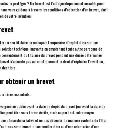
aitez la protéger ? Un brevet est l’outil juridique incontournable pour
, nous vous guidons à travers les conditions d’obtention d’un brevet, ainsi
n de votre invention.
revet
nfère à son titulaire un monopole temporaire d’exploitation sur une
ne solution technique innovante en empêchant toute autre personne de
s le consentement du titulaire du brevet pendant une durée déterminée
brevet n’accorde pas automatiquement le droit d’exploiter l’invention,
 des tiers.
ur obtenir un brevet
 critères essentiels :
divulguée au public avant la date de dépôt du brevet (ou avant la date de
gation peut être sous forme écrite, orale ou par tout autre moyen.
r une démarche créative et ne pas découler de manière évidente de l’état
s’agit pas simplement d’une amélioration ou d’une adaptation d’une