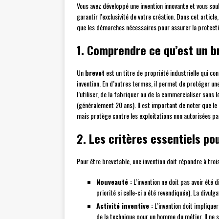
Vous avez développé une invention innovante et vous souh
garantir l’exclusivité de votre création. Dans cet article
que les démarches nécessaires pour assurer la protectio
1. Comprendre ce qu’est un b
Un
brevet
est un titre de propriété industrielle qui co
invention. En d’autres termes, il permet de protéger u
l’utiliser, de la fabriquer ou de la commercialiser san
(généralement 20 ans). Il est important de noter que le 
mais protège contre les exploitations non autorisées par
2. Les critères essentiels po
Pour être brevetable, une invention doit répondre à trois
Nouveauté :
L’invention ne doit pas avoir été 
priorité si celle-ci a été revendiquée). La divul
Activité inventive :
L’invention doit implique
de la technique pour un homme du métier. Il ne 