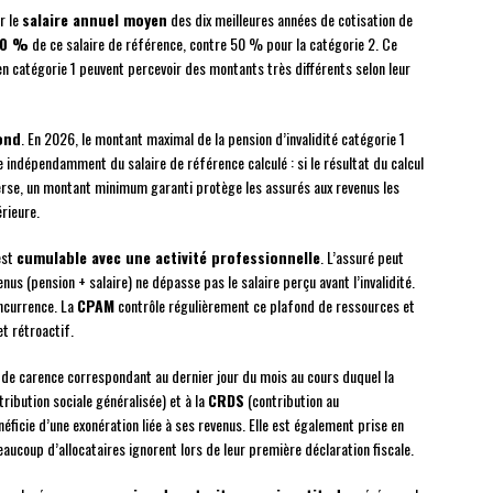
r le
salaire annuel moyen
des dix meilleures années de cotisation de
0 %
de ce salaire de référence, contre 50 % pour la catégorie 2. Ce
n catégorie 1 peuvent percevoir des montants très différents selon leur
ond
. En 2026, le montant maximal de la pension d’invalidité catégorie 1
e indépendamment du salaire de référence calculé : si le résultat du calcul
nverse, un montant minimum garanti protège les assurés aux revenus les
rieure.
est
cumulable avec une activité professionnelle
. L’assuré peut
venus (pension + salaire) ne dépasse pas le salaire perçu avant l’invalidité.
ncurrence. La
CPAM
contrôle régulièrement ce plafond de ressources et
t rétroactif.
i de carence correspondant au dernier jour du mois au cours duquel la
ribution sociale généralisée) et à la
CRDS
(contribution au
éficie d’une exonération liée à ses revenus. Elle est également prise en
eaucoup d’allocataires ignorent lors de leur première déclaration fiscale.