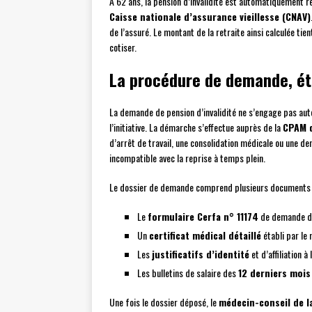
À 62 ans, la pension d’invalidité est automatiquement 
Caisse nationale d’assurance vieillesse (CNAV)
de l’assuré. Le montant de la retraite ainsi calculée ti
cotiser.
La procédure de demande, ét
La demande de pension d’invalidité ne s’engage pas auto
l’initiative. La démarche s’effectue auprès de la
CPAM d
d’arrêt de travail, une consolidation médicale ou une de
incompatible avec la reprise à temps plein.
Le dossier de demande comprend plusieurs documents 
Le
formulaire Cerfa n° 11174
de demande de 
Un
certificat médical détaillé
établi par le
Les
justificatifs d’identité
et d’affiliation à
Les bulletins de salaire des
12 derniers mois
Une fois le dossier déposé, le
médecin-conseil de 