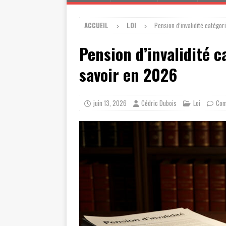
ACCUEIL
LOI
Pension d’invalidité catégor
Pension d’invalidité c
savoir en 2026
juin 13, 2026
Cédric Dubois
Loi
Com