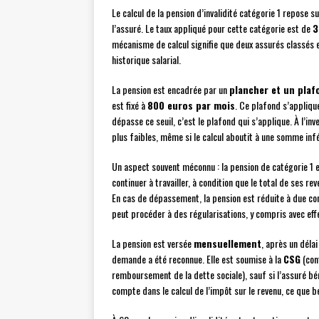
Le calcul de la pension d’invalidité catégorie 1 repose su
l’assuré. Le taux appliqué pour cette catégorie est de
3
mécanisme de calcul signifie que deux assurés classés e
historique salarial.
La pension est encadrée par un
plancher et un plaf
est fixé à
800 euros par mois
. Ce plafond s’appliqu
dépasse ce seuil, c’est le plafond qui s’applique. À l’i
plus faibles, même si le calcul aboutit à une somme infé
Un aspect souvent méconnu : la pension de catégorie 1 
continuer à travailler, à condition que le total de ses re
En cas de dépassement, la pension est réduite à due co
peut procéder à des régularisations, y compris avec effe
La pension est versée
mensuellement
, après un déla
demande a été reconnue. Elle est soumise à la
CSG
(cont
remboursement de la dette sociale), sauf si l’assuré bén
compte dans le calcul de l’impôt sur le revenu, ce que b