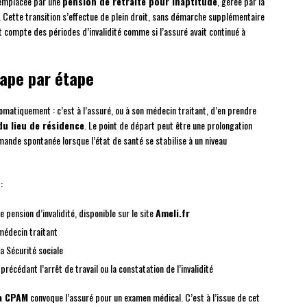
remplacée par une
pension de retraite pour inaptitude
, gérée par la
. Cette transition s’effectue de plein droit, sans démarche supplémentaire
ent compte des périodes d’invalidité comme si l’assuré avait continué à
ape par étape
matiquement : c’est à l’assuré, ou à son médecin traitant, d’en prendre
u lieu de résidence
. Le point de départ peut être une prolongation
mande spontanée lorsque l’état de santé se stabilise à un niveau
:
pension d’invalidité, disponible sur le site
Ameli.fr
 médecin traitant
 la Sécurité sociale
précédant l’arrêt de travail ou la constatation de l’invalidité
la CPAM
convoque l’assuré pour un examen médical. C’est à l’issue de cet