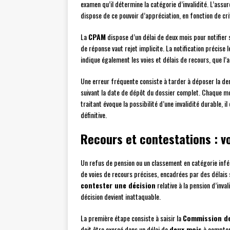
examen qu’il détermine la catégorie d’invalidité. L’assuré
dispose de ce pouvoir d’appréciation, en fonction de cr
La
CPAM
dispose d’un délai de deux mois pour notifier 
de réponse vaut rejet implicite. La notification précise l
indique également les voies et délais de recours, que l’a
Une erreur fréquente consiste à tarder à déposer la dem
suivant la date de dépôt du dossier complet. Chaque m
traitant évoque la possibilité d’une invalidité durable,
définitive.
Recours et contestations : vo
Un refus de pension ou un classement en catégorie inféri
de voies de recours précises, encadrées par des délais s
contester une décision
relative à la pension d’inval
décision devient inattaquable.
La première étape consiste à saisir la
Commission de
doit être exercé dans un délai de
deux mois
à compter 