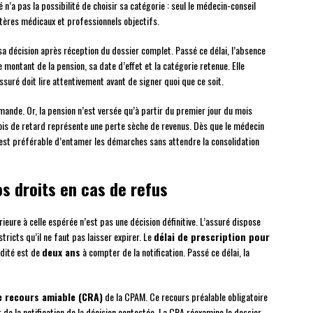
 n’a pas la possibilité de choisir sa catégorie : seul le médecin-conseil
itères médicaux et professionnels objectifs.
sa décision après réception du dossier complet. Passé ce délai, l’absence
e montant de la pension, sa date d’effet et la catégorie retenue. Elle
ssuré doit lire attentivement avant de signer quoi que ce soit.
ande. Or, la pension n’est versée qu’à partir du premier jour du mois
ois de retard représente une perte sèche de revenus. Dès que le médecin
 il est préférable d’entamer les démarches sans attendre la consolidation
s droits en cas de refus
eure à celle espérée n’est pas une décision définitive. L’assuré dispose
tricts qu’il ne faut pas laisser expirer. Le
délai de prescription pour
idité est de
deux ans
à compter de la notification. Passé ce délai, la
 recours amiable (CRA)
de la CPAM. Ce recours préalable obligatoire
de la notification de la décision contestée. La CRA réexamine le dossier