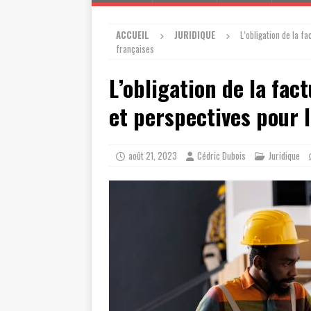
ACCUEIL
JURIDIQUE
L’obligation de la f
françaises
L’obligation de la fac
et perspectives pour 
août 21, 2023
Cédric Dubois
Juridique