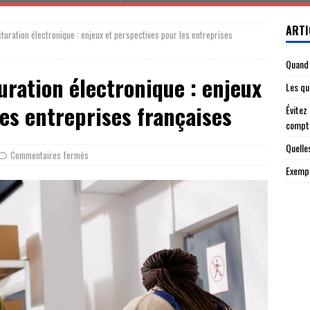
ARTI
acturation électronique : enjeux et perspectives pour les entreprises
Quand 
turation électronique : enjeux
Les qu
les entreprises françaises
Évitez
compt
Quelle
Commentaires fermés
Exempl