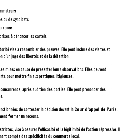
sommateurs
es ou de syndicats
currence
rises à dénoncer les cartels
orité vise à rassembler des preuves. Elle peut inclure des visites et
on d’un juge des libertés et de la détention.
es mises en cause de présenter leurs observations. Elles peuvent
ts pour mettre fin aux pratiques litigieuses.
la concurrence, après audition des parties. Elle peut prononcer des
e.
nctionnées de contester la décision devant la
Cour d’appel de Paris
,
ement former un recours.
ctes, vise à assurer l’efficacité et la légitimité de l’action répressive. Il
enant compte des spécificités du commerce local.