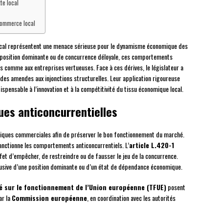
te local
 commerce local
ocal représentent une menace sérieuse pour le dynamisme économique des
 de position dominante ou de concurrence déloyale, ces comportements
 comme aux entreprises vertueuses. Face à ces dérives, le législateur a
 des amendes aux injonctions structurelles. Leur application rigoureuse
ispensable à l’innovation et à la compétitivité du tissu économique local.
ues anticoncurrentielles
tiques commerciales afin de préserver le bon fonctionnement du marché.
sanctionne les comportements anticoncurrentiels. L’
article L.420-1
effet d’empêcher, de restreindre ou de fausser le jeu de la concurrence.
 abusive d’une position dominante ou d’un état de dépendance économique.
ité sur le fonctionnement de l’Union européenne (TFUE)
posent
ar la
Commission européenne
, en coordination avec les autorités