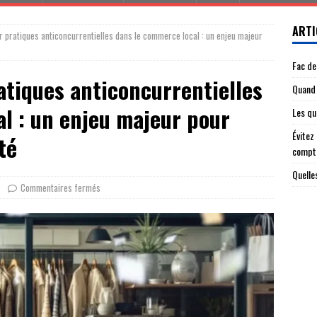
ARTI
r pratiques anticoncurrentielles dans le commerce local : un enjeu majeur
Fac de
atiques anticoncurrentielles
Quand 
l : un enjeu majeur pour
Les qu
Évitez
té
compt
Quelle
Commentaires fermés