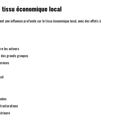
e tissu économique local
ent une influence profonde sur le tissu économique local, avec des effets à
re les acteurs
s des grands groupes
ervices
cal
nnées
tructurations
térieure