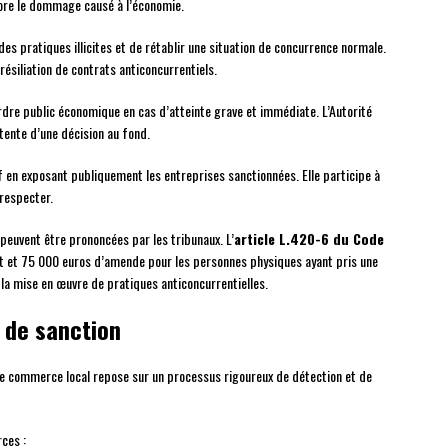
ncore le dommage causé à l’économie.
s pratiques illicites et de rétablir une situation de concurrence normale.
résiliation de contrats anticoncurrentiels.
ordre public économique en cas d’atteinte grave et immédiate. L’Autorité
tente d’une décision au fond.
f en exposant publiquement les entreprises sanctionnées. Elle participe à
 respecter.
peuvent être prononcées par les tribunaux. L’
article L.420-6 du Code
t et 75 000 euros d’amende pour les personnes physiques ayant pris une
la mise en œuvre de pratiques anticoncurrentielles.
 de sanction
 le commerce local repose sur un processus rigoureux de détection et de
ces :