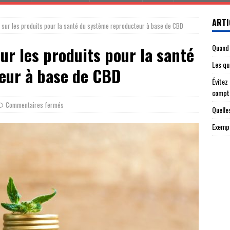
ARTI
 sur les produits pour la santé du système reproducteur à base de CBD
Quand 
ur les produits pour la santé
Les qu
eur à base de CBD
Évitez
compt
Commentaires fermés
Quelle
Exempl