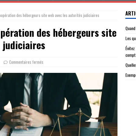
ARTI
oopération des hébergeurs site web avec les autorités judiciaires
Quand 
opération des hébergeurs site
Les qu
 judiciaires
Évitez
compt
Commentaires fermés
Quelle
Exempl