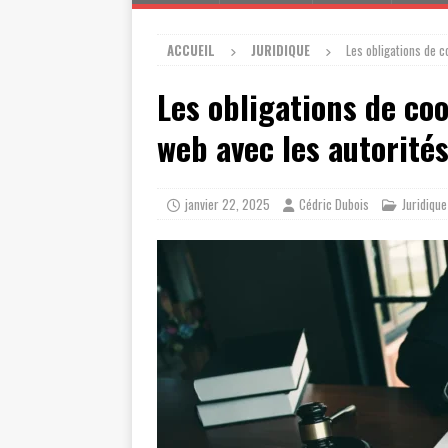
ACCUEIL
JURIDIQUE
Les obligations de c
Les obligations de co
web avec les autorités
janvier 22, 2025
Cédric Dubois
Juridique