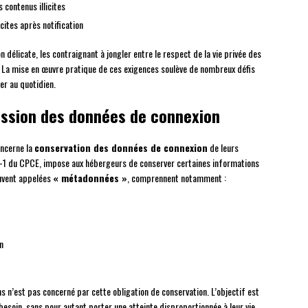
 contenus illicites
ites après notification
 délicate, les contraignant à jongler entre le respect de la vie privée des
ce. La mise en œuvre pratique de ces exigences soulève de nombreux défis
er au quotidien.
ission des données de connexion
oncerne la
conservation des données de connexion
de leurs
. 34-1 du CPCE, impose aux hébergeurs de conserver certaines informations
ouvent appelées
« métadonnées »
, comprennent notamment :
n
s n’est pas concerné par cette obligation de conservation. L’objectif est
 besoin, sans pour autant porter une atteinte disproportionnée à leur vie