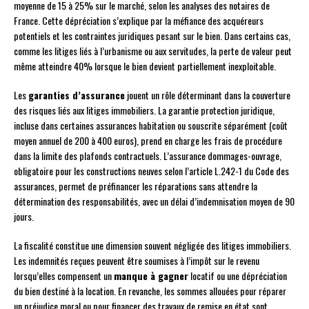
moyenne de 15 à 25% sur le marché, selon les analyses des notaires de
France. Cette dépréciation s’explique par la méfiance des acquéreurs
potentiels et les contraintes juridiques pesant sur le bien. Dans certains cas,
comme les litiges liés à l’urbanisme ou aux servitudes, la perte de valeur peut
même atteindre 40% lorsque le bien devient partiellement inexploitable.
Les
garanties d’assurance
jouent un rôle déterminant dans la couverture
des risques liés aux litiges immobiliers. La garantie protection juridique,
incluse dans certaines assurances habitation ou souscrite séparément (coût
moyen annuel de 200 à 400 euros), prend en charge les frais de procédure
dans la limite des plafonds contractuels. L’assurance dommages-ouvrage,
obligatoire pour les constructions neuves selon l’article L.242-1 du Code des
assurances, permet de préfinancer les réparations sans attendre la
détermination des responsabilités, avec un délai d’indemnisation moyen de 90
jours.
La fiscalité constitue une dimension souvent négligée des litiges immobiliers.
Les indemnités reçues peuvent être soumises à l’impôt sur le revenu
lorsqu’elles compensent un
manque à gagner
locatif ou une dépréciation
du bien destiné à la location. En revanche, les sommes allouées pour réparer
un préjudice moral ou pour financer des travaux de remise en état sont