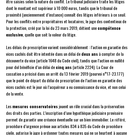
être saisies selon la nature du conflit. Le tribunal judiciaire traite les litiges
dont le montant est supérieur à 10 000 euros, tandis que le tribunal de
proximité (anciennement d’instance) connaît des litiges inférieurs à ce seuil.
Pour les conflits entre propriétaires et locataires, le juge des contentieux de
la protection, créé par la loi du 23 mars 2019, détient une
compétence
exclusive
, quelle que soit la valeur du litige.
Les délais de prescription varient considérablement : l’action en garantie des
vices cachés doit être intentée dans un délai de
deux ans
à compter de la
découverte du vice (article 1648 du Code civil), tandis que l’action en nullité
pour dol bénéficie d’un délai de
cinq ans
(article 2224). La Cour de
cassation a précisé dans un arrêt du 13 février 2019 (pourvoi n°17-23.177)
que le point de départ du délai de prescription de l’action en garantie des
vices cachés est le jour où l’acquéreur a eu connaissance du vice, et non celui
de la vente.
Les
mesures conservatoires
jouent un rôle crucial dans la préservation
des droits des parties. L’inscription d’une hypothèque judiciaire provisoire
permet de garantir une créance éventuelle sur un bien immobilier. Le référé,
procédure d’urgence prévue aux articles 834 à 835 du Code de procédure
civile, autorise le juge à ordonner toutes mesures qui ne se heurtent à aucune