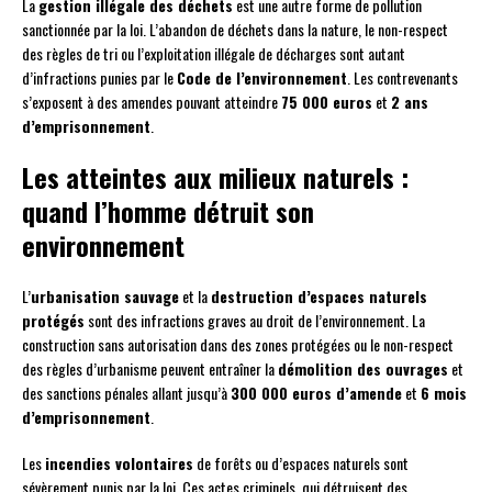
La
gestion illégale des déchets
est une autre forme de pollution
sanctionnée par la loi. L’abandon de déchets dans la nature, le non-respect
des règles de tri ou l’exploitation illégale de décharges sont autant
d’infractions punies par le
Code de l’environnement
. Les contrevenants
s’exposent à des amendes pouvant atteindre
75 000 euros
et
2 ans
d’emprisonnement
.
Les atteintes aux milieux naturels :
quand l’homme détruit son
environnement
L’
urbanisation sauvage
et la
destruction d’espaces naturels
protégés
sont des infractions graves au droit de l’environnement. La
construction sans autorisation dans des zones protégées ou le non-respect
des règles d’urbanisme peuvent entraîner la
démolition des ouvrages
et
des sanctions pénales allant jusqu’à
300 000 euros d’amende
et
6 mois
d’emprisonnement
.
Les
incendies volontaires
de forêts ou d’espaces naturels sont
sévèrement punis par la loi. Ces actes criminels, qui détruisent des