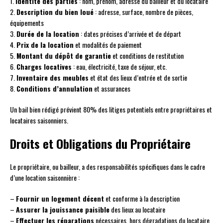
1.
Identité des parties
: nom, prénom, adresse du bailleur et du locataire
2.
Description du bien loué
: adresse, surface, nombre de pièces,
équipements
3.
Durée de la location
: dates précises d’arrivée et de départ
4.
Prix de la location
et modalités de paiement
5.
Montant du dépôt de garantie
et conditions de restitution
6.
Charges locatives
: eau, électricité, taxe de séjour, etc.
7.
Inventaire des meubles
et état des lieux d’entrée et de sortie
8.
Conditions d’annulation
et assurances
Un bail bien rédigé prévient 80% des litiges potentiels entre propriétaires et
locataires saisonniers.
Droits et Obligations du Propriétaire
Le propriétaire, ou bailleur, a des responsabilités spécifiques dans le cadre
d’une location saisonnière :
–
Fournir un logement décent
et conforme à la description
–
Assurer la jouissance paisible
des lieux au locataire
–
Effectuer les réparations
nécessaires, hors dégradations du locataire