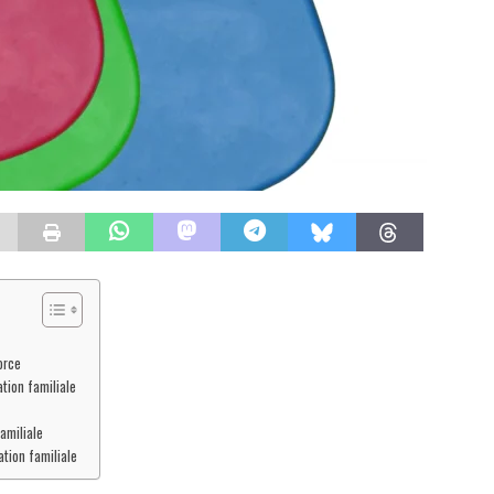
orce
ation familiale
amiliale
ation familiale