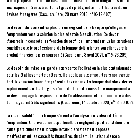
crédit proposé. La Cour de cassation a précisé que cette obligation s’étend
aux risques inhérents à certains types de prêts, notamment les crédits en
devises étrangères (Cass. civ. 1ère, 20 mars 2019, n°16-12.407).
Le
devoir de conseil
va plus loin en exigeant de la banque qu’elle guide
l’emprunteur vers la solution la plus adaptée à sa situation. Ce devoir
s’apprécie in concreto, en fonction du profil de l’emprunteur. La jurisprudence
considère que le professionnel de la banque doit orienter son client vers le
produit financier le plus approprié (Cass. com., 8 avril 2021, n°19-23.209).
Le
devoir de mise en garde
représente l’obligation la plus contraignante
pour les établissements prêteurs. Il s’applique aux emprunteurs non avertis
dont la situation financière présente des risques. La banque doit alors alerter
explicitement sur les dangers d’un endettement excessif. Le manquement à
ce devoir engage la responsabilité de l’établissement et peut conduire à des
dommages-intérêts significatifs (Cass. com., 14 octobre 2020, n°18-20.102).
La responsabilité de la banque s’étend à l’
analyse de solvabilité
de
l’emprunteur. Une évaluation superficielle ou négligente peut constituer une
faute, particulièrement lorsque le taux d’endettement dépasse
manifestement les capacités financières du client. La jurisprudence a