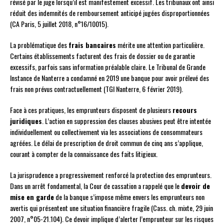
révisé par le juge lorsqu’il est manifestement excessif. Les tribunaux ont ainsi
réduit des indemnités de remboursement anticipé jugées disproportionnées
(CA Paris, 5 juillet 2018, n°16/10015).
La problématique des
frais bancaires
mérite une attention particulière.
Certains établissements facturent des frais de dossier ou de garantie
excessifs, parfois sans information préalable claire. Le Tribunal de Grande
Instance de Nanterre a condamné en 2019 une banque pour avoir prélevé des
frais non prévus contractuellement (TGI Nanterre, 6 février 2019).
Face à ces pratiques, les emprunteurs disposent de plusieurs
recours
juridiques
. L’action en suppression des clauses abusives peut être intentée
individuellement ou collectivement via les associations de consommateurs
agréées. Le délai de prescription de droit commun de cinq ans s’applique,
courant à compter de la connaissance des faits litigieux.
La jurisprudence a progressivement renforcé la protection des emprunteurs.
Dans un arrêt fondamental, la Cour de cassation a rappelé que le
devoir de
mise en garde
de la banque s’impose même envers les emprunteurs non
avertis qui présentent une situation financière fragile (Cass. ch. mixte, 29 juin
2007, n°05-21.104). Ce devoir implique d’alerter l’emprunteur sur les risques