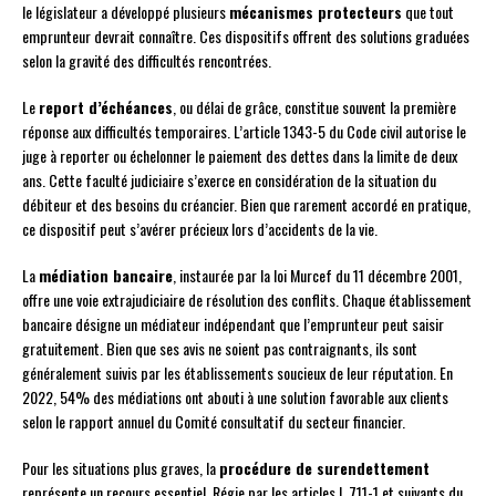
le législateur a développé plusieurs
mécanismes protecteurs
que tout
emprunteur devrait connaître. Ces dispositifs offrent des solutions graduées
selon la gravité des difficultés rencontrées.
Le
report d’échéances
, ou délai de grâce, constitue souvent la première
réponse aux difficultés temporaires. L’article 1343-5 du Code civil autorise le
juge à reporter ou échelonner le paiement des dettes dans la limite de deux
ans. Cette faculté judiciaire s’exerce en considération de la situation du
débiteur et des besoins du créancier. Bien que rarement accordé en pratique,
ce dispositif peut s’avérer précieux lors d’accidents de la vie.
La
médiation bancaire
, instaurée par la loi Murcef du 11 décembre 2001,
offre une voie extrajudiciaire de résolution des conflits. Chaque établissement
bancaire désigne un médiateur indépendant que l’emprunteur peut saisir
gratuitement. Bien que ses avis ne soient pas contraignants, ils sont
généralement suivis par les établissements soucieux de leur réputation. En
2022, 54% des médiations ont abouti à une solution favorable aux clients
selon le rapport annuel du Comité consultatif du secteur financier.
Pour les situations plus graves, la
procédure de surendettement
représente un recours essentiel. Régie par les articles L.711-1 et suivants du